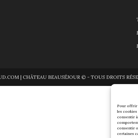
D.COM | CHÂTEAU BEAUSÉJOUR © - TOUS DROITS RÉS
Pour offrir
les cookies
consentir à
comportemen
consentir o
certaines c