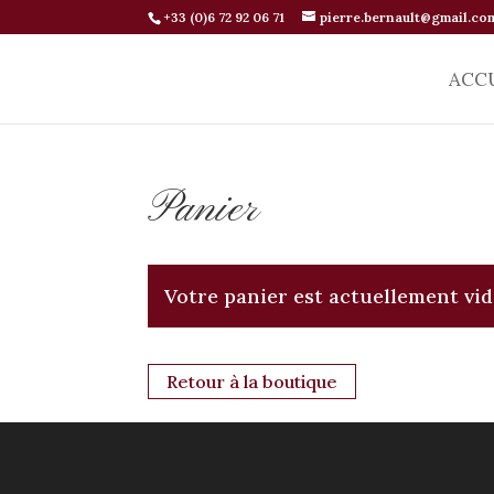
+33 (0)6 72 92 06 71
pierre.bernault@gmail.co
ACC
Panier
Votre panier est actuellement vid
Retour à la boutique