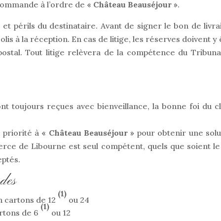
commande à l’ordre de
« Château Beauséjour »
.
t périls du destinataire. Avant de signer le bon de livra
olis à la réception. En cas de litige, les réserves doivent y
postal. Tout litige relèvera de la compétence du Tribuna
t toujours reçues avec bienveillance, la bonne foi du cl
n priorité à
« Château Beauséjour »
pour obtenir une solu
rce de Libourne est seul compétent, quels que soient le 
eptés.
des
(1)
en cartons de 12
ou 24
(1)
cartons de 6
ou 12
)