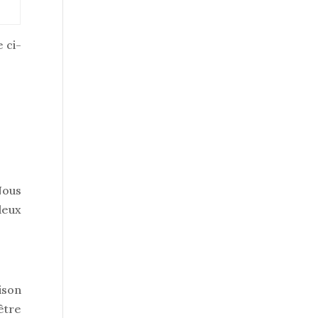
 ci-
Nous
deux
ison
 être