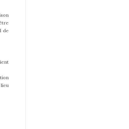
ison
 être
l de
ient
tion
lieu