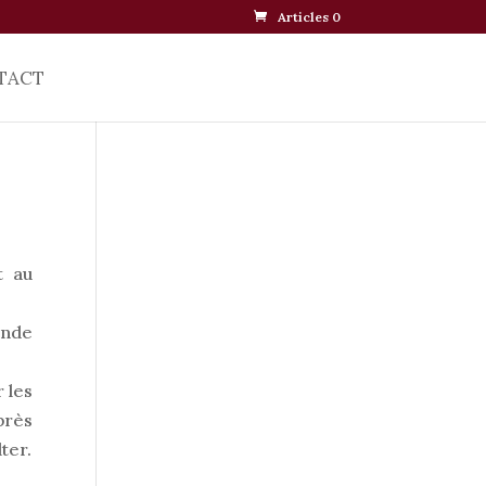
Articles 0
TACT
t au
ande
r les
près
ter.