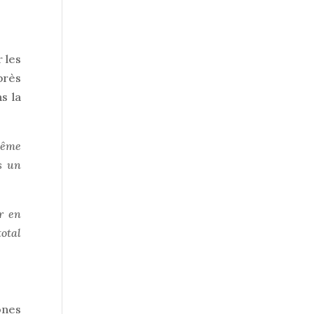
r les
près
s la
même
s un
er en
total
ones