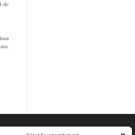
l de
dans
nts.